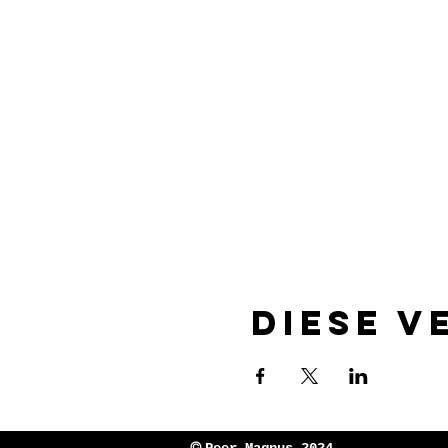
Diese V
©