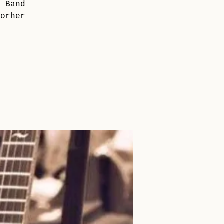
r Band
vorher