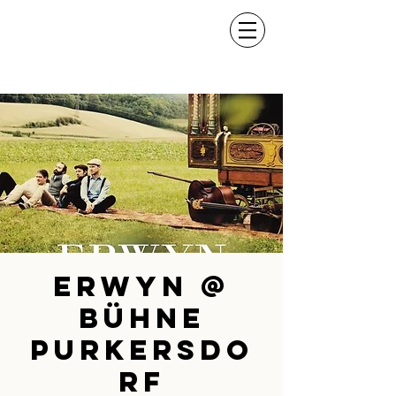
ERWYN @
Bühne
Purkersdo
rf