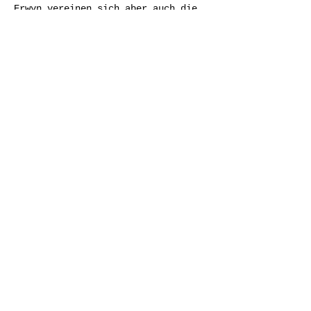
Erwyn vereinen sich aber auch die 
Spezialisierungen der Musiker. 
Interpretationsfreude macht 
klassischem Publikum Gusto auf 
Pop, begeistert Pop-Fans für Alte 
Musik, bringt Jazzern Volksmusik 
näher – und beweist, wie 
selbstverständlich Neue Musik sein 
kann.
Mehr anzeigen
Diese
Veranstaltung
teilen